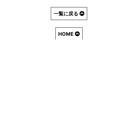
一覧に戻る
HOME
株式会社 ジョイントプラス
〒892-0841
鹿児島市照国町4-10 ２F