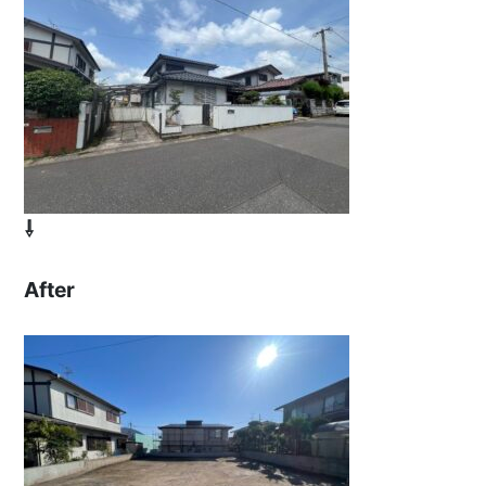
⇩
After