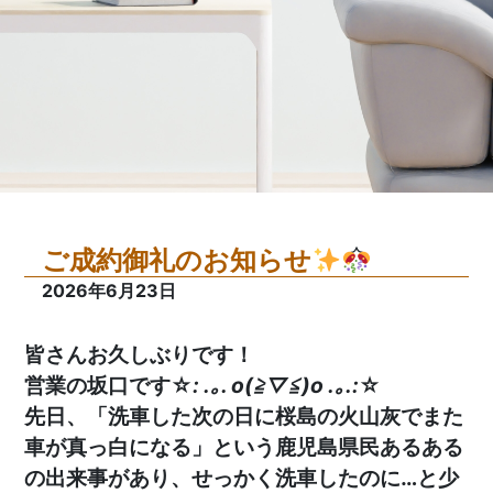
ご成約御礼のお知らせ
2026年6月23日
皆さんお久しぶりです！
営業の坂口です☆
: .｡. o(≧▽≦)o .｡.:
☆
先日、「洗車した次の日に桜島の火山灰でまた
車が真っ白になる」という鹿児島県民あるある
の出来事があり、せっかく洗車したのに…と少