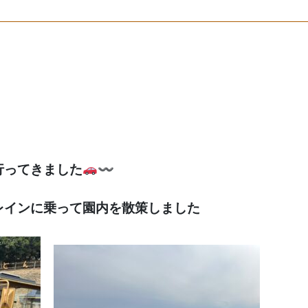
行ってきました
〰
レインに乗って園内を散策しました