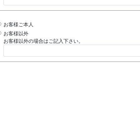
お客様ご本人
お客様以外
お客様以外の場合はご記入下さい。
現在の価格（価値）を知りたい
売却したい
相続対策として
上記以外
上記以外の場合はご記入下さい。